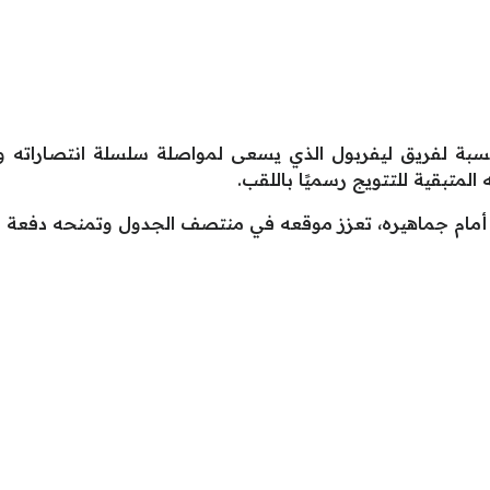
بة لفريق ليفربول الذي يسعى لمواصلة سلسلة انتصاراته و
ة أمام جماهيره، تعزز موقعه في منتصف الجدول وتمنحه دفعة م