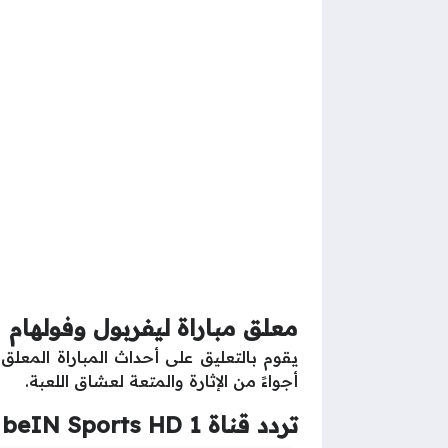
معلق مباراة ليفربول وفولهام
يقوم بالتعليق على أحداث المباراة المع
أجواءً من الإثارة والمتعة لعشاق اللعبة.
تردد قناة beIN Sports HD 1 الناقلة لمباراة ليفربول ضد فولهام