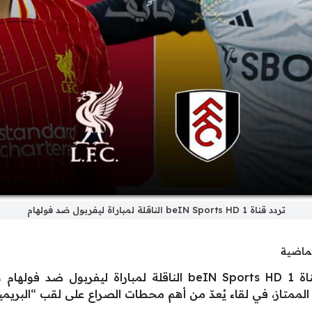
تردد قناة beIN Sports HD 1 الناقلة لمباراة ليفربول ضد فولهام
لماضية
يسعى الكثيرون إلى التعرف على تردد قناة beIN Sports HD 1 النا
لممتاز، في لقاء يُعدّ من أهم محطات الصراع على لقب “البريمير