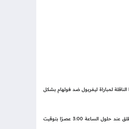
وفي ظل الأهمية الكبيرة لهذه المواجهة، يزداد البحث من قِبل الجماهير عن تردد قناة beIN Sports HD 1 الناقلة لمباراة ليفربول ضد فولهام بشكل
بدايًة وفيما يخص موعد المواجهة المرتقبة بين الفريقين التي تقام على ملعب كرافن كوتاج فإنها ستنطلق عند حلول الساعة 3:00 عصرًا بتوقيت