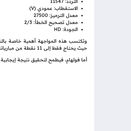
التردد: 11547
الاستقطاب: عمودي (V)
معدل الترميز: 27500
معدل تصحيح الخطأ: 2/3
الجودة: HD
وتكتسب هذه المواجهة أهمية خاصة بالنس
حيث يحتاج فقط إلى 11 نقطة من مبارياته المتبقية للتتويج رسميًا باللقب.
أما فولهام، فيطمح لتحقيق نتيجة إيجابي