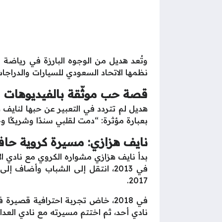
نظمها الاتحاد السعودي للسيارات والدراجات
قصة حب موثّقة بالفيديوهات
هديل لم تتردد في التعبير عن حبها لنايف
بعبارة مؤثرة: “دمت لقلبي سندًا وشريكًا وح
نايف هزازي: مسيرة كروية حافل
2017.
في 2018، خاض تجربة احترافية قصير
نادي أحد، ثم اختتم مسيرته مع نادي العدالة في