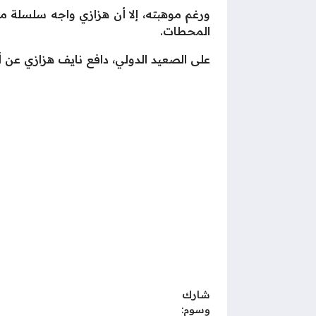
ورغم موهبته، إلا أن هزازي واجه سلسلة من
المحطات.
على الصعيد الدولي، دافع نايف هزازي عن ألوان المنتخب السعودي في 54 مباراة، تمكن
شارك
وسوم: