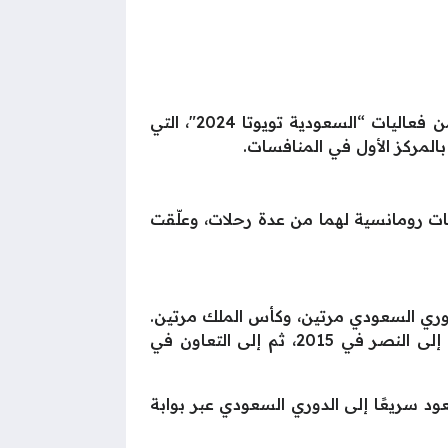
وتُعد هديل من الوجوه البارزة في رياضة السيارات بالمملكة، حيث شاركت في بطولة صعود الهضبة ضمن فعاليات “السعودية تويوتا 2024″، التي
بالمركز الأول في المنافسات.
ات رومانسية لهما من عدة رحلات، وعلّقت
 باهرة، حيث تُوّج بلقب الدوري السعودي مرتين، وكأس الملك مرتين.
في 2013، انتقل إلى الشباب وأضاف إلى رصيده لقب كأس السوبر السعودي عام 2014، قبل أن ينضم إلى النصر في 2015، ثم إلى التعاون في
يعود سريعًا إلى الدوري السعودي عبر بوابة