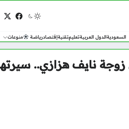
فيسبوك
منصة
م
السعودية
الدول العربية
تعليم
تقنية
إقتصاد
رياضة
منوعات
جة نايف هزازي.. سيرتها ا