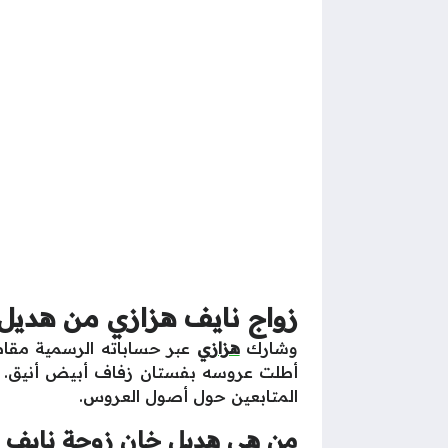
زواج نايف هزازي من هديل
وشارك
هزازي
عبر حساباته الرسمية مقاط
أطلت عروسه بفستان زفاف أبيض أنيق. ولاح
المتابعين حول أصول العروس.
من هي هديل خان زوجة نايف 