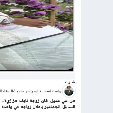
شارك
بواسطة
محمد ايمن
آخر تحديث
السنة ا
من هي هديل خان زوجة نايف هزازي؟.. واح
السابق، الجماهير بإعلان زواجه في واحدة 