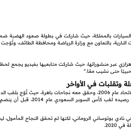
 النارية، بالتعاون مع وزارة الرياضة ومحافظة الطائف، وتُوّجت 
 هزازي عبر منشوراتها، حيث شاركت متابعيها بفيديو يجمع لحظ
بيبًا حتى نشيب معًا.”
ة وتقلبات في الأواخر
بدأ نايف هزازي مشواره الكروي مع نادي الاتحاد عام 2006، وحقق معه نجاحات
ة في نادي بوتوساني الروماني، لكنها لم تحقق النجاح المأمول، ل
 2020.