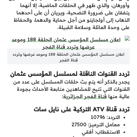
وأورهان، والذي ظهر في الحلقات الماضية، إلا أنهما
يتفقان على ضرورة التضحية، ويريان أن على أحدهما
الذهاب إلى أولجايتو من أجل حماية والدهما، والحفاظ
على وحدة العائلة وسلامة القبيلة.
اعلان مسلسل المؤسس عثمان الحلقة 188 وموعد عرضها وتردد
قناة الفجر
تردد القنوات الناقلة لمسلسل المؤسس عثمان
يجدر بالذكر أنه يتم بث حلقات المسلسل على عدد من
القنوات التي تتيح للمشاهدين متابعة الأحداث بجودة
عالية منها
قناة الفجر الجزائرية
:
تردد قناة ATV التركية على نايل سات
التردد: 10796
معامل الترميز: 27500
الاستقطاب: أفقي