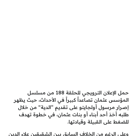
حمل الإعلان الترويجي للحلقة 188 من مسلسل
المؤسس عثمان تصاعداً كبيراً في الأحداث، حيث يظهر
إصرار مرسول أولجايتو على تقديم “الدية” من خلال
طلبه أخذ أحد أبناء أو بنات عثمان، في خطوة تهدف
للضغط على القبيلة وقيادتها.
وعلى الرغم من الخلاف السابق بين الشقيقين علاء الدين