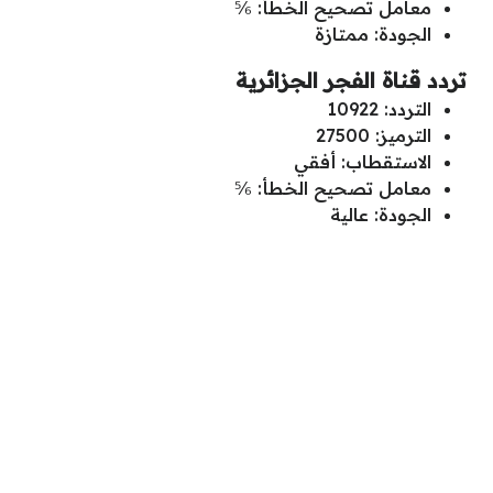
معامل تصحيح الخطأ: ⅚
الجودة: ممتازة
تردد قناة الفجر الجزائرية
التردد: 10922
الترميز: 27500
الاستقطاب: أفقي
معامل تصحيح الخطأ: ⅚
الجودة: عالية