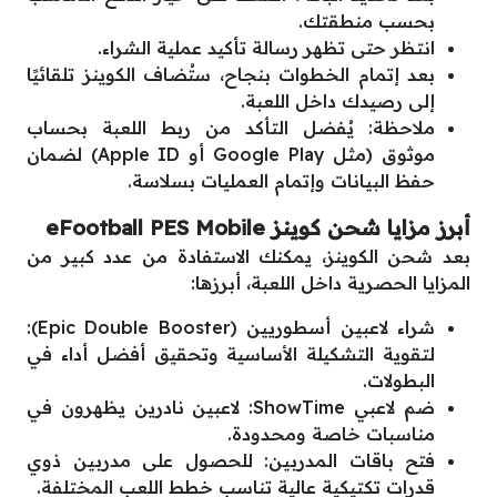
بحسب منطقتك.
انتظر حتى تظهر رسالة تأكيد عملية الشراء.
بعد إتمام الخطوات بنجاح، ستُضاف الكوينز تلقائيًا
إلى رصيدك داخل اللعبة.
ملاحظة: يُفضل التأكد من ربط اللعبة بحساب
موثوق (مثل Google Play أو Apple ID) لضمان
حفظ البيانات وإتمام العمليات بسلاسة.
أبرز مزايا شحن كوينز eFootball PES Mobile
بعد شحن الكوينز، يمكنك الاستفادة من عدد كبير من
المزايا الحصرية داخل اللعبة، أبرزها:
شراء لاعبين أسطوريين (Epic Double Booster):
لتقوية التشكيلة الأساسية وتحقيق أفضل أداء في
البطولات.
ضم لاعبي ShowTime: لاعبين نادرين يظهرون في
مناسبات خاصة ومحدودة.
فتح باقات المدربين: للحصول على مدربين ذوي
قدرات تكتيكية عالية تناسب خطط اللعب المختلفة.