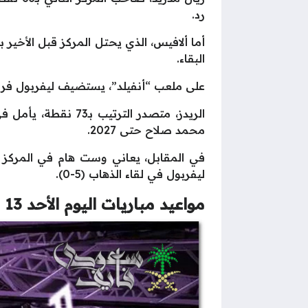
رد.
البقاء.
على ملعب “أنفيلد”، يستضيف ليفربول فريق وست هام ضمن الجو
الريدز، متصدر التر
محمد صلاح حتى 2027.
ليفربول في لقاء الذهاب (5-0).
مواعيد مباريات اليوم الأحد 13 أبريل 2025