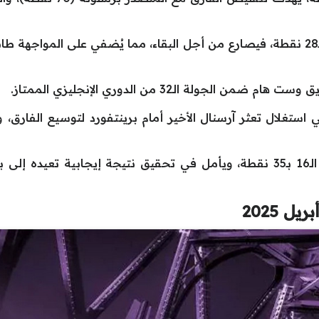
أما ألافيس، الذي يحتل المركز قبل الأخير بـ28 نقطة، فيصارع من أجل البقاء، مما يُضفي
لة الـ32 من الدوري الإنجليزي الممتاز.
تيب بـ73 نقطة، يأمل في استغلال تعثر آرسنال الأخير أمام برينتفورد لتوسي
في المقابل، يعاني وست هام في المركز الـ16 بـ35 نقطة، ويأمل في تحقيق نتيجة إ