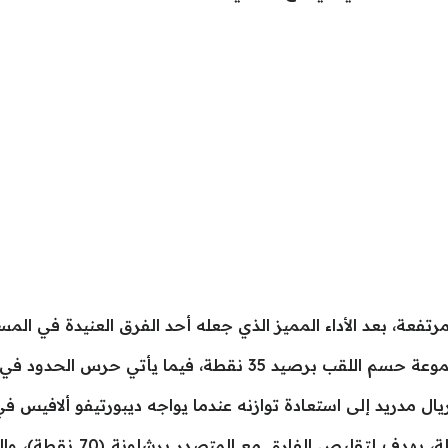
تفعة، بعد الأداء المميز الذي جعله أحد الفرق العنيدة في المسا
أتي حرس الحدود في المركز التاسع برصيد 22 نقطة.
د إلى استعادة توازنه عندما يواجه ديبورتيفو ألافيس في الجولة الـ31 من الدو
ريال مدريد، صاحب المركز الث