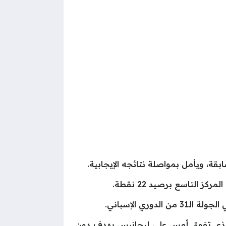
بقة، ويأمل بمواصلة نتائجه الإيجابية.
ري الإسباني.
اني بـ63 نقطة، يهدف لتقليص الفارق مع المتصدر برشلونة (70 نقطة)، والذي تفوق أمس على ليجانيس بهدف دون