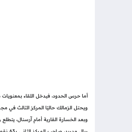
أما حرس الحدود، فيدخل اللقاء بمعنويات مر
ويحتل الزمالك حاليًا المركز الثالث في مجموعة حسم اللقب برصيد 35 نقطة، فيما ي
وبعد الخسارة القارية أمام آرسنال، يتطلع ريال مدري