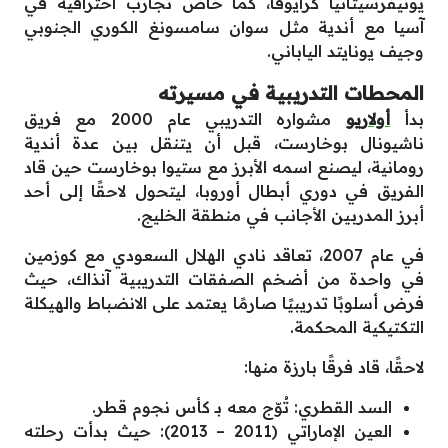
يونيفرسيتاتيا كرايوفا، كما خاض تجارب احترافية في
آسيا مع أندية مثل سوان سامسونغ الكوري الجنوبي
وجيف يونايتد الياباني.
المحطات التدريبية في مسيرته
بدأ
أولاريو
مشواره التدريبي عام 2000 مع فريق
ناشيونال بوخارست، قبل أن يتنقل بين عدة أندية
رومانية، ليصنع اسمه الأبرز مع ستيوا بوخارست حين قاد
الفريق في دوري أبطال أوروبا، ليتحول لاحقًا إلى أحد
أبرز المدربين الأجانب في منطقة الخليج.
في عام 2007، تعاقد نادي الهلال السعودي مع كوزمين
في واحدة من أضخم الصفقات التدريبية آنذاك، حيث
فرض أسلوبًا تدريبيًا صارمًا يعتمد على الانضباط والهيكلة
التكتيكية المحكمة.
لاحقًا، قاد فرقًا بارزة منها:
السد القطري: تُوّج معه بـ كأس نجوم قطر.
العين الإماراتي (2011 – 2013): حيث بدأت رحلته