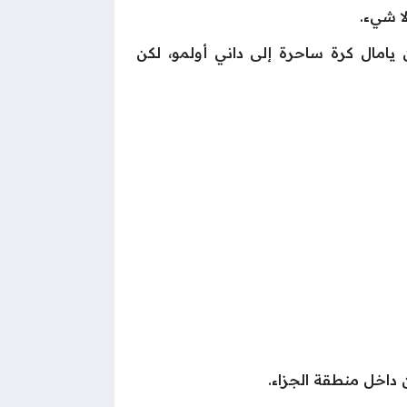
ا شيء.
ضح، وكان قريبًا من التسجيل في الدقيقة 25، حين مرر لامين يامال كرة ساحرة إلى داني أولمو، لكن
 داخل منطقة الجزاء.