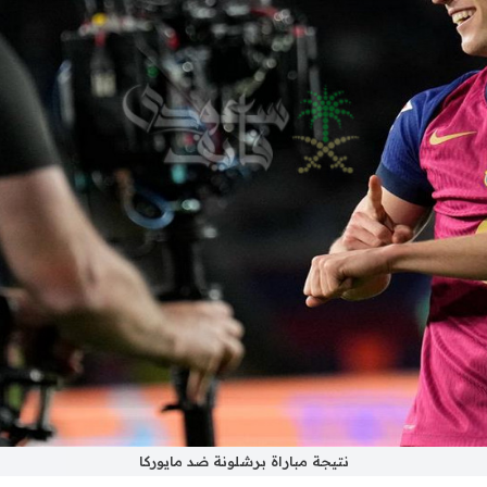
نتيجة مباراة برشلونة ضد مايوركا