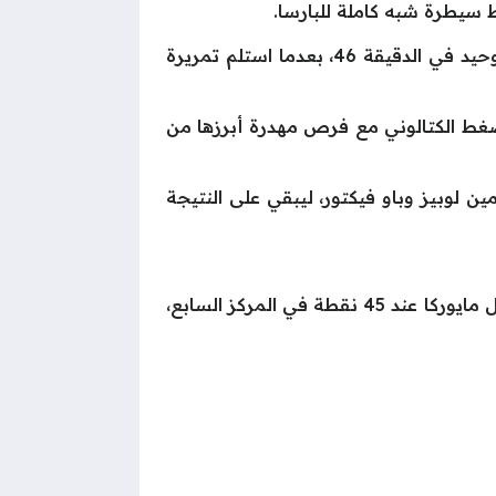
 سيطرة شبه كاملة للبارسا.
ومع بداية الشوط الثاني، نجح داني أولمو في فك شيفرة دفاع مايوركا سريعًا، حيث سجل هدف اللقاء الوحيد في الدقيقة 46، بعدما استلم تمريرة
الضغط الكتالوني مع فرص مهدرة أبرزها من
 لوبيز وباو فيكتور، ليبقي على النتيجة
بهذا الفوز الثمين، رفع برشلونة رصيده إلى 76 نقطة متصدرًا جدول ترتيب الليجا، في حين تجمد رصيد ريال مايوركا عند 45 نقطة في المركز السابع،