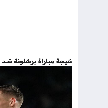
نتيجة مباراة برشلونة ضد م