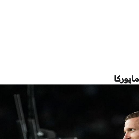
ايوركا