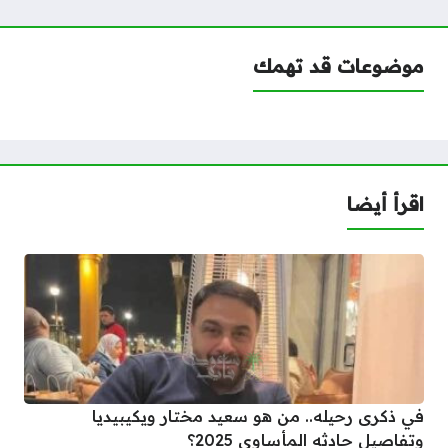
موضوعات قد تهمك
اقرأ أيضا
في ذكرى رحيله.. من هو سعيد مختار ويكيبيديا
وتفاصيل حادثه المأساوي 2025؟