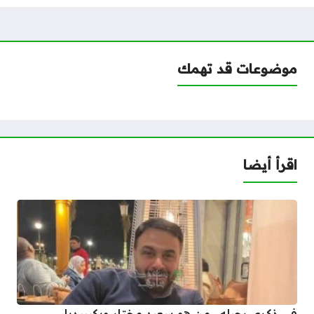
موضوعات قد تهمك
اقرأ أيضا
في ذكرى رحيله.. من هو سعيد مختار ويكيبيديا