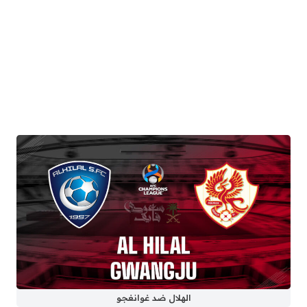
الهلال ضد غوانغجو