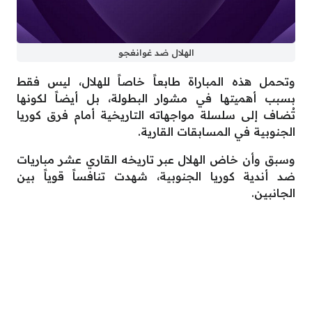
الهلال ضد غوانغجو
وتحمل هذه المباراة طابعاً خاصاً للهلال، ليس فقط
بسبب أهميتها في مشوار البطولة، بل أيضاً لكونها
تُضاف إلى سلسلة مواجهاته التاريخية أمام فرق كوريا
الجنوبية في المسابقات القارية.
وسبق وأن خاض الهلال عبر تاريخه القاري عشر مباريات
ضد أندية كوريا الجنوبية، شهدت تنافساً قوياً بين
الجانبين.