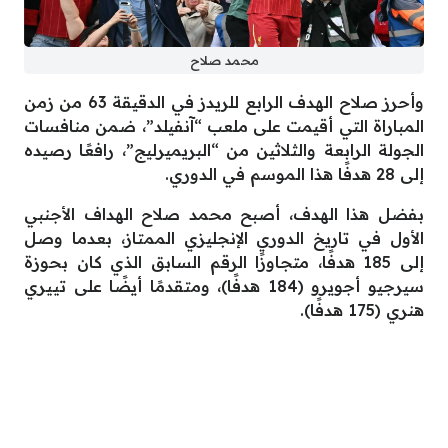
محمد صلاح
وأحرز صلاح الهدف الرابع للريدز في الدقيقة 63 من زمن
المباراة التي أقيمت على ملعب “آنفيلد”، ضمن منافسات
الجولة الرابعة والثلاثين من “البريميرليج”، رافعًا رصيده
إلى 28 هدفًا هذا الموسم في الدوري.
بفضل هذا الهدف، أصبح محمد صلاح الهداف الأجنبي
الأول في تاريخ الدوري الإنجليزي الممتاز، بعدما وصل
إلى 185 هدفًا، متجاوزًا الرقم السابق الذي كان بحوزة
سيرجيو أجويرو (184 هدفًا)، ومتقدمًا أيضًا على تييري
هنري (175 هدفًا).