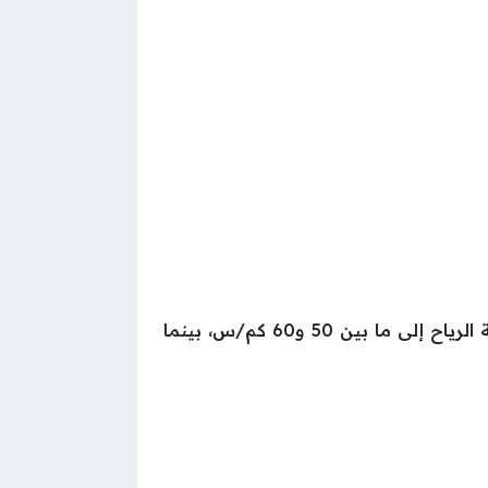
كما حذّرت الهيئة من اضطراب في حركة الملاحة البحرية على خليج السويس، حيث يُتوقع أن تصل سرعة الرياح إلى ما بين 50 و60 كم/س، بينما