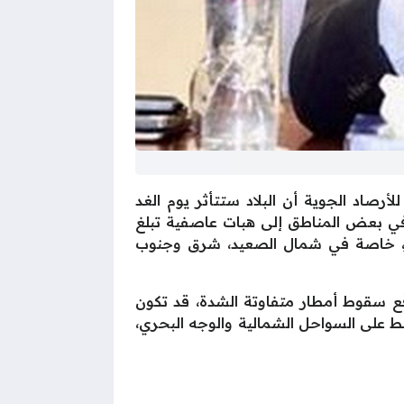
سمية فقد اعلنت الهيئة العامة للأرصاد الجوية أن البلاد ستتأثر يوم الغد
رياح بسرعة تتراوح بين 40 إلى 60 كم/س، قد تصل في بعض المناطق إلى هبات عاصفية تبلغ
/س، مما يؤدي إلى انخفاض شديد في مدى الرؤية الأفقية الذي قد يقل عن 1000 متر، خاصة في شمال الصعيد، شرق وجنوب
وقع سقوط أمطار متفاوتة الشدة، قد تكون
ط على السواحل الشمالية والوجه البحري،