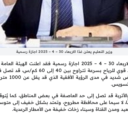
وزير التعليم يعلن غدًا الاربعاء 30 – 4 – 2025 اجازة رسمية
وفيما يخص خبر وزير التعليم يعلن غدًا الاربعاء 30 – 4 – 2025 اجازة ر
بمنخفض جوي خماسيني، يصاحبه نشاط قوي لل
70 إلى 80 كم
 السويس.
 والأتربة قد تصل إلى حد العاصفة في بعض المناطق، كما يُت
انًا، لا سيما على محافظة مطروح، وتمتد بشكل خفيف إلى متوس
يد ومدن القناة وسيناء زخات خفيفة من الأمطار الرعدية.