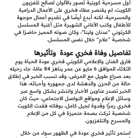
أول مسرحية كويتية تُصور بالألوان لصالح تلفزيون
الكويت، لم يقتصر عطاء فخري على الأعمال الدرامية
والمسرحية، لكنه أبدع أيضًا في تقديم أعمال موجهة
للأطفال وكتب الأغاني الشهيرة مثل أغنية المسلسل
الكرتوني “عدنان ولينا”، وكان صوته المميز حاضرًا في
شخصية “علام” خلال نفس المسلسل.
تفاصيل وفاة فخري عودة وتأثيرها
فارق الفنان والإعلامي الكويتي فخري عودة الحياة يوم
الثلاثاء الموافق 6 مايو عن عمر يناهز 84 عامًا، جاء رحيله
بعد صراع طويل مع المرض، وقد تسبب الخبر في إطلاق
حالة من الحزن والدهشة لدى جمهوره وأحبائه، هذا
الخبر تصدر عناوين الأخبار وانتشر بشكل واسع عبر
وسائل الإعلام ومواقع التواصل الاجتماعي، حيث كان
فخري رمزًا وقدوة لجيل كامل، بوفاته فقدت الكويت
شخصية تركت بصمة متميزة في كل من الإعلام
والمسرح والتلفزيون.
استمر تأثير فخري عودة في الظهور سواء من خلال