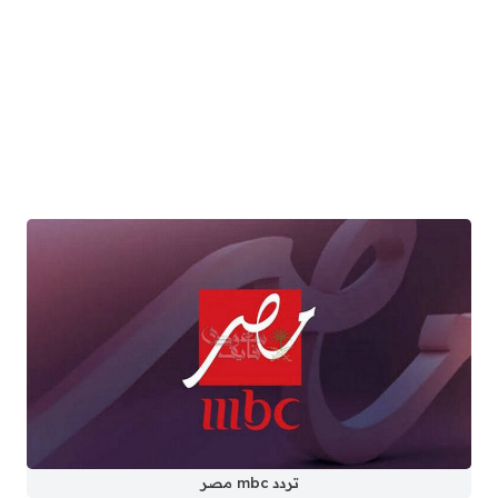
تردد mbc مصر