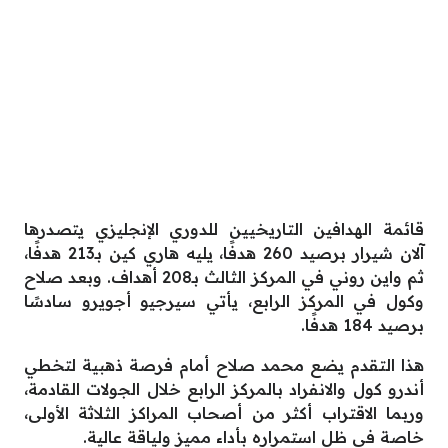
قائمة الهدافين التاريخيين للدوري الإنجليزي يتصدرها
آلان شيرار برصيد 260 هدفًا، يليه هاري كين بـ213 هدفًا،
ثم واين روني في المركز الثالث بـ208 أهداف. وبعد صلاح
وكول في المركز الرابع، يأتي سيرجيو أجويرو سادسًا
برصيد 184 هدفًا.
هذا التقدم يضع محمد صلاح أمام فرصة ذهبية لتخطي
أندرو كول والانفراد بالمركز الرابع خلال الجولات القادمة،
وربما الاقتراب أكثر من أصحاب المراكز الثلاثة الأولى،
خاصة في ظل استمراره بأداء مميز ولياقة عالية.