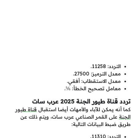
التردد: 11258.
معدل الترميز: 27500.
معدل الاستقطاب: أفقي.
معامل تصحيح الخطأ: ⅚.
تردد قناة طيور الجنة 2025 عرب سات
كما أنه يمكن للآباء والأمهات أيضا استقبال
قناة طيور
الجنة
على القمر الصناعي عرب سات، ويتم ذلك عن
طريق ضبط البيانات التالية:
التردد: 11310.