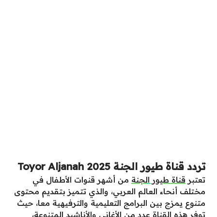
تردد قناة طيور الجنة Toyor Aljanah 2025
تعتبر
قناة طيور الجنة
من أشهر قنوات الأطفال في
مختلف أنحاء العالم العربي، والذي تتميز بتقديم محتوى
متنوع يمزج بين البرامج التعليمية والترفيهية معا، حيث
توفر هذه القناة عدد من الأغاني والأناشيد المتنوعة،