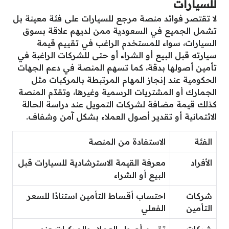
للسيارات
لا تقتصر فوائد منصة مرجع للسيارات على فئة معينة بل
تشمل الجميع في السعودية ممن لديهم علاقة بسوق
السيارات، سواء للمستخدم الراغب في تقييم قيمة
سيارته قبل البيع أو الشراء أو حتى للشركات الراغبة في
تأمين أصولها بدقة، كما تسهم المنصة في دعم الجهات
الحكومية عند إنجاز المهام المرتبطة بالمركبات مثل
الجمارك أو المشتريات الرسمية وغيرها، وتقدّم المنصة
كذلك قيمة مضافة لشركات التمويل عند دراسة الحالة
الائتمانية أو تقدير أصول العملاء بشكل آمن وشفاف.
الفئة
الاستفادة من المنصة
الأفراد
معرفة القيمة الاسترشادية للسيارات قبل
البيع أو الشراء
شركات
احتساب أقساط التأمين استنادًا للسعر
التأمين
الفعلي
شركات
تقييم أصول العملاء والمركبات عند