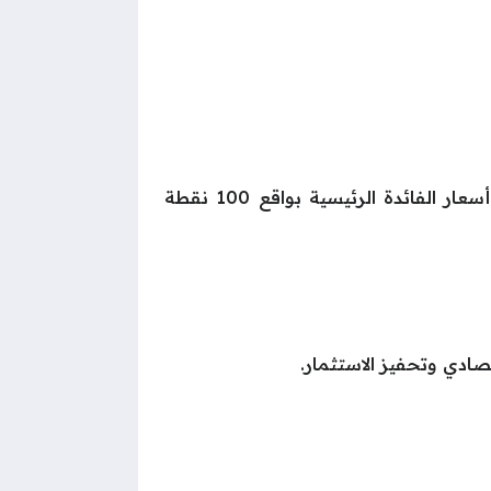
وفي سياق متصل، قررت لجنة السياسة النقدية بالبنك المركزي المصري، في اجتماعها الأخير، خفض أسعار الفائدة الرئيسية بواقع 100 نقطة