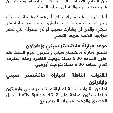
من النتائج الإيجابية في الجولات الماضية، ويبحث عن
فوز جديد يعزز موقفه في سباق القمة.
أما إيفرتون، فيسعى لاستغلال أي هفوة دفاعية للمضيف
رغم غياب نجمه جاك جريليش، المعار من مانشستر
سيتي، والذي لن يشارك بسبب لوائح البطولة التي تمنع
مواجهة اللاعب لفريقه الأصلي.
موعد مباراة مانشستر سيتي وإيفرتون
تنطلق مباراة مانشستر سيتي وايفرتون اليوم السبت عند
حلول الساعة 5:00 مساءً بتوقيت القاهرة ومكة المكرمة
تمام الساعة 6:00 مساءً بتوقيت أبوظبي
القنوات الناقلة لمباراة مانشستر سيتي
وايفرتون
اما عن القنوات الناقلة لمباراة مانشستر سيتي وايفرتون
فإنها ستكون متاحة على beIN Sports HD 2 الناقل
الحصري والوحيد لمباريات البريميرليج.