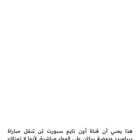
هذا يعني أن قناة أون تايم سبورت لن تنقل مباراة
بيراميدز ونهضة بركان على الهواء مباشرة، لأنها لا تمتلك