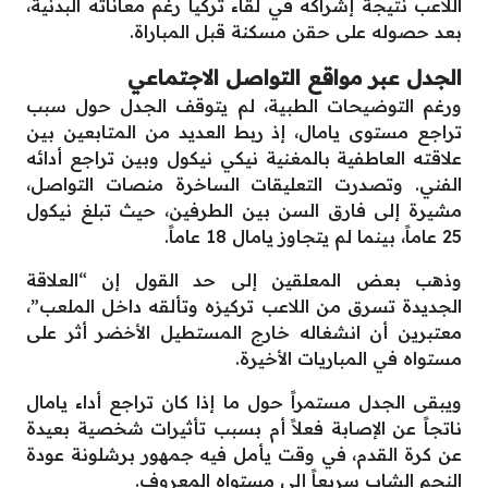
اللاعب نتيجة إشراكه في لقاء تركيا رغم معاناته البدنية،
بعد حصوله على حقن مسكنة قبل المباراة.
الجدل عبر مواقع التواصل الاجتماعي
ورغم التوضيحات الطبية، لم يتوقف الجدل حول سبب
تراجع مستوى يامال، إذ ربط العديد من المتابعين بين
علاقته العاطفية بالمغنية نيكي نيكول وبين تراجع أدائه
الفني. وتصدرت التعليقات الساخرة منصات التواصل،
مشيرة إلى فارق السن بين الطرفين، حيث تبلغ نيكول
25 عاماً، بينما لم يتجاوز يامال 18 عاماً.
وذهب بعض المعلقين إلى حد القول إن “العلاقة
الجديدة تسرق من اللاعب تركيزه وتألقه داخل الملعب”،
معتبرين أن انشغاله خارج المستطيل الأخضر أثر على
مستواه في المباريات الأخيرة.
ويبقى الجدل مستمراً حول ما إذا كان تراجع أداء يامال
ناتجاً عن الإصابة فعلاً أم بسبب تأثيرات شخصية بعيدة
عن كرة القدم، في وقت يأمل فيه جمهور برشلونة عودة
النجم الشاب سريعاً إلى مستواه المعروف.