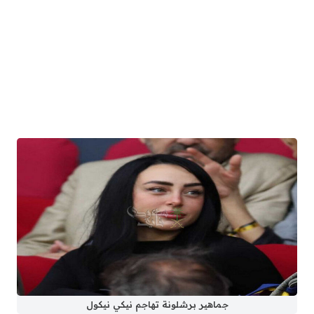
جماهير برشلونة تهاجم نيكي نيكول