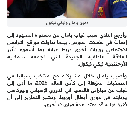
لامين يامال ونيكي نيكول
وأرجع النادي سبب غياب يامال عن مستواه المعهود إلى
إصابة في عضلات الحوض، بينما تداولت مواقع التواصل
الاجتماعي روايات أخرى تربط غيابه بما أسموه تأثير
العلاقة العاطفية الجديدة التي تجمعه بالمغنية
الأرجنتينية نيكي نيكول
.
وأصيب يامال خلال مشاركته مع منتخب إسبانيا في
التصفيات المؤهلة إلى كأس العالم 2026، ما أدى إلى
غيابه عن مباراتي فالنسيا في الدوري الإسباني ونيوكاسل
يونايتد في دوري أبطال أوروبا. وتشير التقارير إلى أن
فترة غيابه قد تمتد لعدة مباريات أخرى.