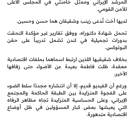
المرشد الإيراني وممثل خامنئي في المجلس الأعلى
للأمن القومي.
لديها أخت تُدعى زينب وشقيقان هما حسن وحسين.
تحمل شهادة دكتوراه، ووفق تقارير غير مؤكدة التحقت
بدورات تجميلية في لندن تشمل تدريباً على حقن
البوتوكس.
بخلاف شقيقيها اللذين ارتبط اسماهما بملفات اقتصادية
معقدة، ظلت فاطمة بعيدة عن الأضواء حتى زفافها
الأخير.
ورغم أن الفيديو قديم، إلا أن انتشاره مجددًا سلط الضوء
على الفجوة المتزايدة بين الطبقة الحاكمة والمجتمع
الإيراني، وعلى الحساسية المتزايدة تجاه مظاهر الرفاه
التي يعيشها بعض كبار المسؤولين في ظل أوضاع
اقتصادية متدهورة.