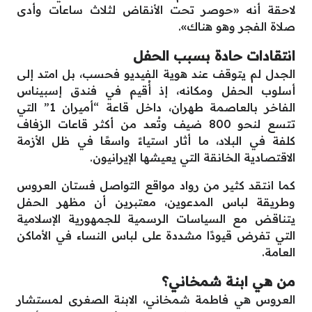
لاحقة أنه «حوصر تحت الأنقاض لثلاث ساعات وأدى
صلاة الفجر وهو هناك».
انتقادات حادة بسبب الحفل
الجدل لم يتوقف عند هوية الفيديو فحسب، بل امتد إلى
أسلوب الحفل ومكانه، إذ أُقيم في فندق إسبيناس
الفاخر بالعاصمة طهران، داخل قاعة “أميران 1” التي
تتسع لنحو 800 ضيف وتُعد من أكثر قاعات الزفاف
كلفة في البلاد، ما أثار استياءً واسعًا في ظل الأزمة
الاقتصادية الخانقة التي يعيشها الإيرانيون.
كما انتقد كثير من رواد مواقع التواصل فستان العروس
وطريقة لباس المدعوين، معتبرين أن مظهر الحفل
يتناقض مع السياسات الرسمية للجمهورية الإسلامية
التي تفرض قيودًا مشددة على لباس النساء في الأماكن
العامة.
من هي ابنة شمخاني؟
العروس هي فاطمة شمخاني، الابنة الصغرى لمستشار