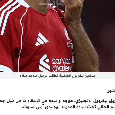
جماهير ليفربول الغاضبة تطالب برحيل محمد صلاح
 ليفربول الإنجليزي، موجة واسعة من الانتقادات من قبل جماهي
 الحالي تحت قيادة المدرب الهولندي آرني سلوت.