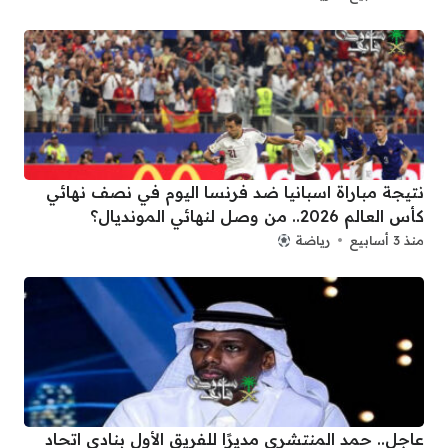
نتيجة مباراة اسبانيا ضد فرنسا اليوم في نصف نهائي
كأس العالم 2026.. من وصل لنهائي المونديال؟
منذ 3 أسابيع
رياضة
عاجل.. حمد المنتشري مديرًا للفريق الأول بنادي اتحاد