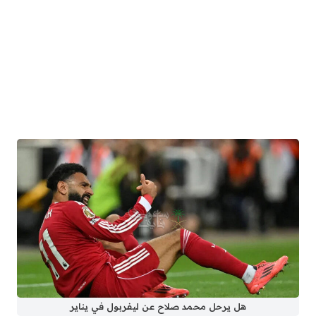
هل يرحل محمد صلاح عن ليفربول في يناير