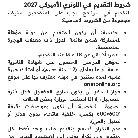
شروط التقديم في اللوتري الأميركي 2027
للتقديم في البرنامج، يجب على المتقدمين استيفاء
مجموعة من الشروط الأساسية:
الجنسية: أن يكون المتقدم من دولة مؤهلة
للمشاركة ضمن قائمة الدول ذات معدلات الهجرة
المنخفضة.
العمر: ألا يقل عن 18 عامًا عند التقديم.
المؤهل الدراسي: الحصول على شهادة الثانوية
العامة أو ما يعادلها (12 سنة تعليم)، أو امتلاك خبرة
عملية لمدة سنتين في مهنة معترف بها على موقع
onetonline.org.
جواز السفر: أن يكون ساري المفعول خلال فترة
التسجيل، إلا إذا استثنت الوزارة بعض الحالات.
الصورة الشخصية: أن تكون بمواصفات دقيقة
(600×600 بكسل، خلفية فاتحة، بدون فلاتر أو
تعديل رقمي).
عدم التكرار: يُسمح بتقديم طلب واحد فقط لكل
متقدم، وأي تكرار يؤدي إلى الاستبعاد النهائي من