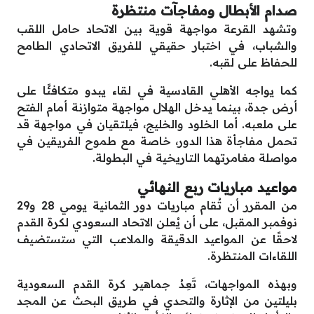
صدام الأبطال ومفاجآت منتظرة
وتشهد القرعة مواجهة قوية بين الاتحاد حامل اللقب
والشباب، في اختبار حقيقي للفريق الاتحادي الطامح
للحفاظ على لقبه.
كما يواجه الأهلي القادسية في لقاء يبدو متكافئًا على
أرض جدة، بينما يدخل الهلال مواجهة متوازنة أمام الفتح
على ملعبه. أما الخلود والخليج، فيلتقيان في مواجهة قد
تحمل مفاجأة هذا الدور، خاصة مع طموح الفريقين في
مواصلة مغامرتهما التاريخية في البطولة.
مواعيد مباريات ربع النهائي
من المقرر أن تُقام مباريات دور الثمانية يومي 28 و29
نوفمبر المقبل، على أن يُعلن الاتحاد السعودي لكرة القدم
لاحقًا عن المواعيد الدقيقة والملاعب التي ستستضيف
اللقاءات المنتظرة.
وبهذه المواجهات، تَعِدُ جماهير كرة القدم السعودية
بليلتين من الإثارة والتحدي في طريق البحث عن المجد