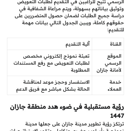
الرسمي تتيح للراغبين في التقديم لطلبات التعويض
وتوثيق بياناتهم بسهولة، ويتم مراعاة الشفافية في
دراسة جميع الطلبات لضمان حصول المتضررين على
حقوقهم كاملة، ويبين الجدول التالي بيانات مهمة
للتقديم:
القناة
آلية التقديم
الموقع
تعبئة نموذج إلكتروني مخصص
الرسمي
لطلبات التعويض مع رفع المستندات
لأمانة جازان
المطلوبة
خدمة
الاستفسار وحجز موعد لمناقشة
العملاء
الحالة بشكل مباشر مع فريق الدعم
رؤية مستقبلية في ضوء هدد منطقة جازان
1447
ترتكز رؤية تطوير مدينة جازان على جعلها مدينة
نموذجية بأسلوب حضري متكامل، وتقوم الاستراتيجيات