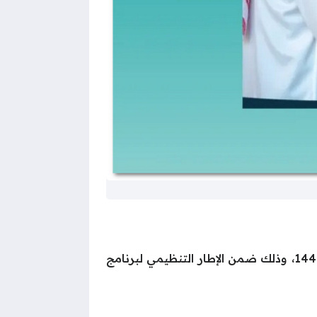
أعلنت وزارة الموارد البشرية والتنمية الاجتماعية عن أسباب إيقاف صرف معاش الضمان الاجتماعي لعام 1446، وذلك ضمن الإطار التنظيمي لبرنامج