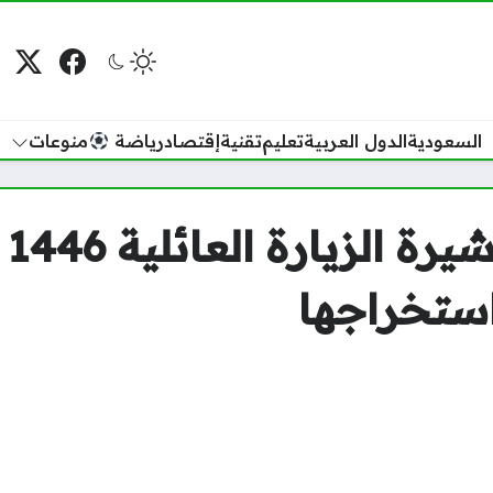
فيسبوك
منصة
م
السعودية
الدول العربية
تعليم
تقنية
إقتصاد
رياضة
منوعات
مت
ستخراجها