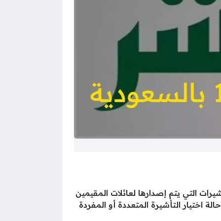
1446 بالسعودية والتي تعد من أبرز التأشيرات التي يتم إصدارها لعائلات المقيمين
لة اختيار التأشيرة المتعددة أو المفردة